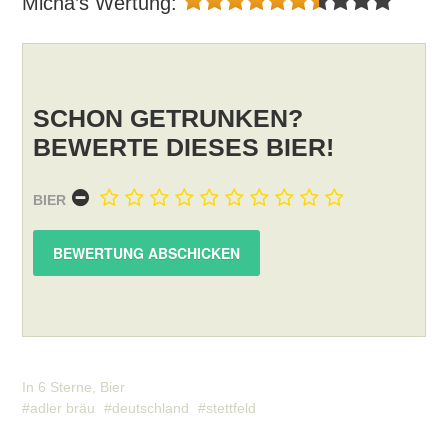
Micha’s Wertung:
SCHON GETRUNKEN?
BEWERTE DIESES BIER!
BIER
In
6 Sterne
,
Bier
adler bräu
deutschland
stettfeld