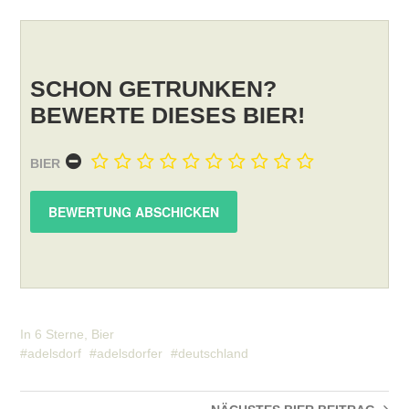
SCHON GETRUNKEN?
BEWERTE DIESES BIER!
BIER
In
6 Sterne
,
Bier
adelsdorf
adelsdorfer
deutschland