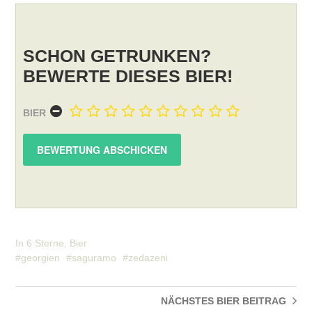
SCHON GETRUNKEN?
BEWERTE DIESES BIER!
BIER
In
6 Sterne
,
Bier
georgien
saguramo
zedazeni
NÄCHSTES BIER
BEITRAG