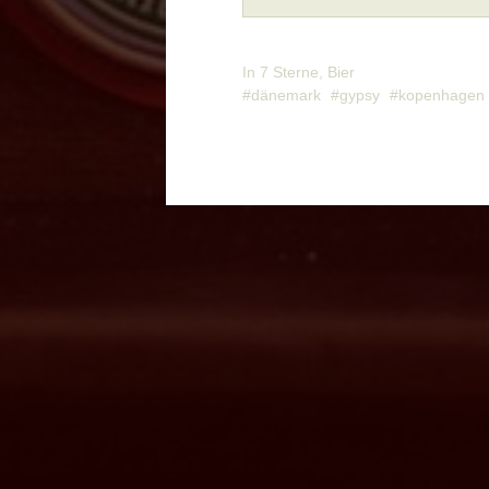
In
7 Sterne
,
Bier
dänemark
gypsy
kopenhagen