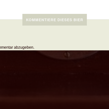
KOMMENTIERE DIESES BIER
mmentar abzugeben.