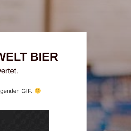
ELT BIER
ertet.
lgenden GIF.