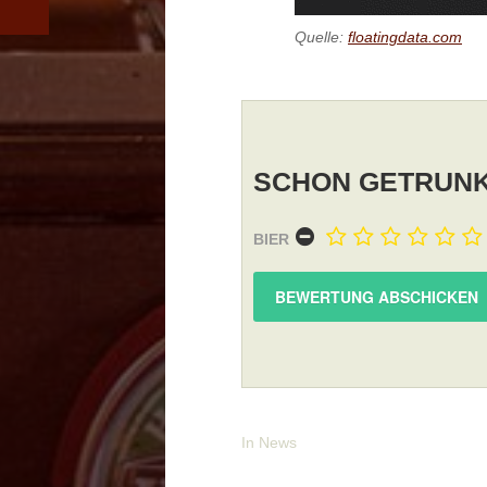
Quelle:
floatingdata.com
SCHON GETRUNK
BIER
In
News